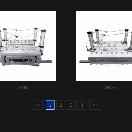
240806
240833
<<
1
2
3
4
>>