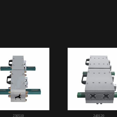
230510
240120