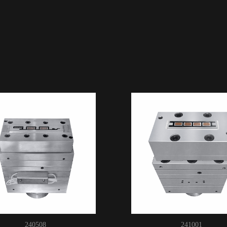
240508
241001