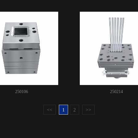
250106
250214
<<
1
2
>>